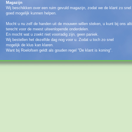
Magazijn
Wij beschikken over een ruim gevuld magazijn, zodat we de klant zo snel
goed mogelijk kunnen helpen.
Mocht u nu zelf de handen uit de mouwen willen steken, u kunt bij ons alti
terecht voor de meest uiteenlopende onderdelen.
En mocht wat u zoekt niet voorradig zijn, geen paniek.
Wij bestellen het dezelfde dag nog voor u. Zodat u toch zo snel
mogelijk de klus kan klaren.
Want bij Roelofsen geldt als gouden regel "De klant is koning".